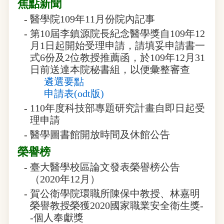
焦點新聞
-
醫學院109年11月份院內記事
-
第10屆李鎮源院長紀念醫學獎自109年12
月1日起開始受理申請，請填妥申請書一
式6份及2位教授推薦函，於109年12月31
日前送達本院秘書組，以便彙整審查
遴選要點
申請表(odt版)
-
110年度科技部專題研究計畫自即日起受
理申請
-
醫學圖書館開放時間及休館公告
榮譽榜
-
臺大醫學校區論文發表榮譽榜公告
（2020年12月）
-
賀公衛學院環職所陳保中教授、林嘉明
榮譽教授榮獲2020國家職業安全衛生獎-
-個人奉獻獎