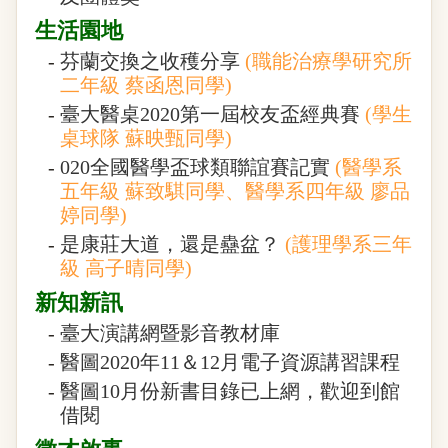
生活園地
-
芬蘭交換之收穫分享
(職能治療學研究所
二年級 蔡函恩同學)
-
臺大醫桌2020第一屆校友盃經典賽
(學生
桌球隊 蘇映甄同學)
-
020全國醫學盃球類聯誼賽記實
(醫學系
五年級 蘇致騏同學、醫學系四年級 廖品
婷同學)
-
是康莊大道，還是蠱盆？
(護理學系三年
級 高子晴同學)
新知新訊
-
臺大演講網暨影音教材庫
-
醫圖2020年11＆12月電子資源講習課程
-
醫圖10月份新書目錄已上網，歡迎到館
借閱