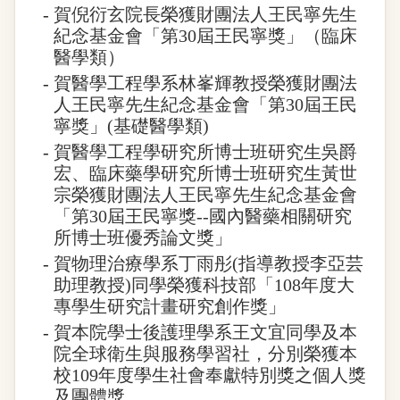
-
賀倪衍玄院長榮獲財團法人王民寧先生
紀念基金會「第30屆王民寧獎」（臨床
醫學類）
-
賀醫學工程學系林峯輝教授榮獲財團法
人王民寧先生紀念基金會「第30屆王民
寧獎」(基礎醫學類)
-
賀醫學工程學研究所博士班研究生吳爵
宏、臨床藥學研究所博士班研究生黃世
宗榮獲財團法人王民寧先生紀念基金會
「第30屆王民寧獎--國內醫藥相關研究
所博士班優秀論文獎」
-
賀物理治療學系丁雨彤(指導教授李亞芸
助理教授)同學榮獲科技部「108年度大
專學生研究計畫研究創作獎」
-
賀本院學士後護理學系王文宜同學及本
院全球衛生與服務學習社，分別榮獲本
校109年度學生社會奉獻特別獎之個人獎
及團體獎