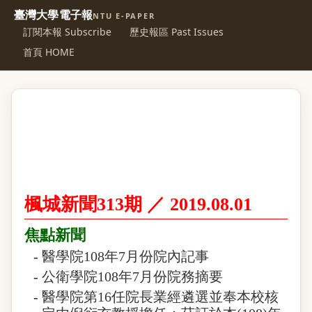
臺灣大學電子報
NTU E-PAPER
訂閱本報 Subscribe
歷史報區 Past Issues
首頁 HOME
楓城新聞313期 ／
2019.08.01
焦點新聞
-
醫學院108年7月份院內記事
-
公衛學院108年7月份院務摘要
-
醫學院第16任院長業經遴選並奉本校核