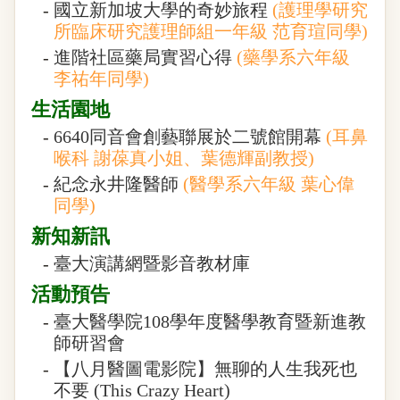
-
國立新加坡大學的奇妙旅程
(護理學研究
所臨床研究護理師組一年級 范育瑄同學)
-
進階社區藥局實習心得
(藥學系六年級
李祐年同學)
生活園地
-
6640同音會創藝聯展於二號館開幕
(耳鼻
喉科 謝葆真小姐、葉德輝副教授)
-
紀念永井隆醫師
(醫學系六年級 葉心偉
同學)
新知新訊
-
臺大演講網暨影音教材庫
活動預告
-
臺大醫學院108學年度醫學教育暨新進教
師研習會
-
【八月醫圖電影院】無聊的人生我死也
不要 (This Crazy Heart)