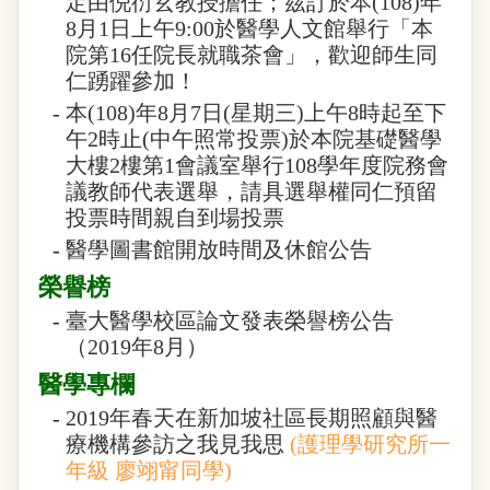
定由倪衍玄教授擔任；茲訂於本(108)年
8月1日上午9:00於醫學人文館舉行「本
院第16任院長就職茶會」，歡迎師生同
仁踴躍參加！
-
本(108)年8月7日(星期三)上午8時起至下
午2時止(中午照常投票)於本院基礎醫學
大樓2樓第1會議室舉行108學年度院務會
議教師代表選舉，請具選舉權同仁預留
投票時間親自到場投票
-
醫學圖書館開放時間及休館公告
榮譽榜
-
臺大醫學校區論文發表榮譽榜公告
（2019年8月）
醫學專欄
-
2019年春天在新加坡社區長期照顧與醫
療機構參訪之我見我思
(護理學研究所一
年級 廖翊甯同學)