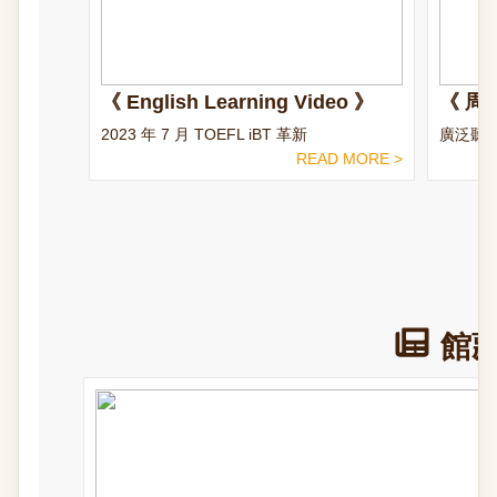
《 English Learning Video 》
《 周
2023 年 7 月 TOEFL iBT 革新
廣泛聽
READ MORE >
館