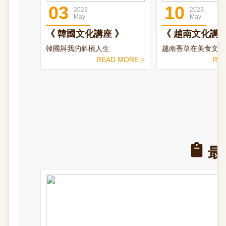
03
10
2023
2023
May
May
《 韓國文化講座 》
《 越南文化講座
韓國與我的斜槓人生
越南香草在美食文化
READ MORE >
REA
最