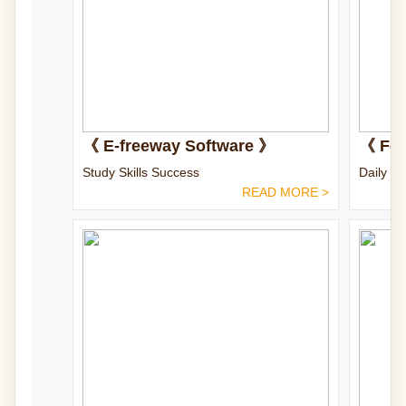
《 E-freeway Software 》
《 Fea
Study Skills Success
Daily Wr
READ MORE >