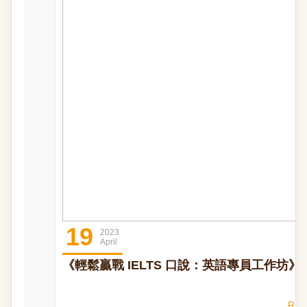
19
2023
April
《輕鬆贏戰 IELTS 口說：英語專員工作坊
REA