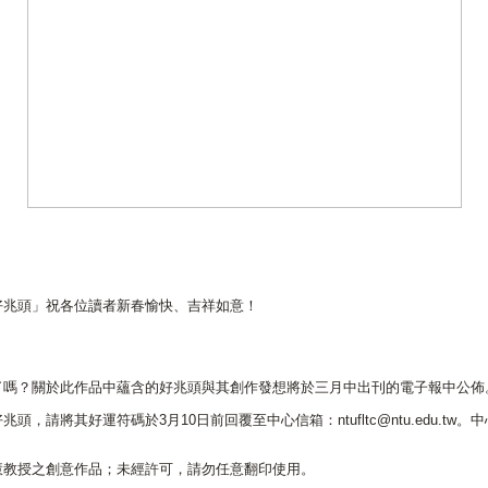
好兆頭」祝各位讀者新春愉快、吉祥如意！
了嗎？關於此作品中蘊含的好兆頭與其創作發想將於三月中出刊的電子報中公佈
，請將其好運符碼於3月10日前回覆至中心信箱：ntufltc@ntu.edu.t
慧教授之創意作品；未經許可，請勿任意翻印使用。