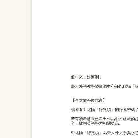
猴年來，好運到！
臺大外語教學暨資源中心謹以此幅「
【有獎徵答慶元宵】
讀者看出此幅「好兆頭」的好運密碼
若有讀者慧眼已看出作品中所蘊藏的好兆頭
名，敬贈英語學習相關獎品。
※此幅「好兆頭」為臺大外文系奚永