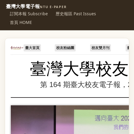
臺灣大學電子報
NTU E-PAPER
訂閱本報 Subscribe
歷史報區 Past Issues
首頁 HOME
臺大首頁
校友粉絲團
校友雙月刊
臺
臺灣大學校友
第 164 期臺大校友電子報，201