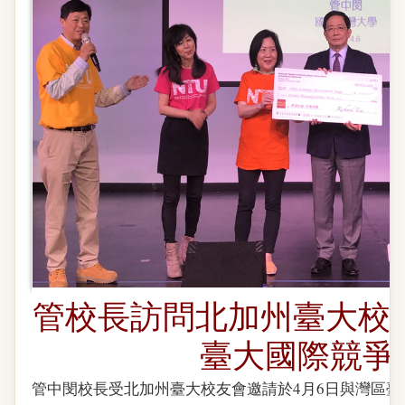
管校長訪問北加州臺大校
臺大國際競爭
管中閔校長受北加州臺大校友會邀請於4月6日與灣區