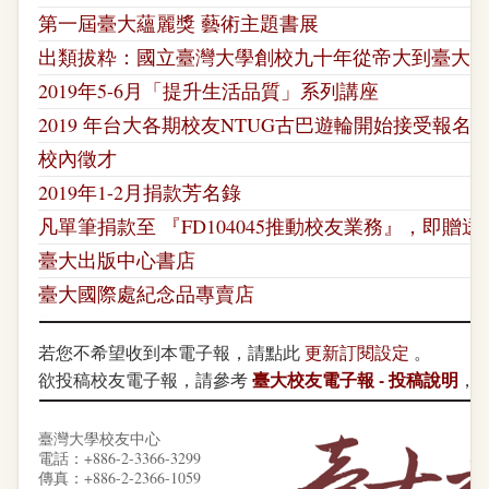
第一屆臺大蘊麗獎 藝術主題書展
出類拔粋：國立臺灣大學創校九十年從帝大到臺大
2019年5-6月「提升生活品質」系列講座
2019 年台大各期校友NTUG古巴遊輪開始接受報名
校內徵才
2019年1-2月捐款芳名錄
凡單筆捐款至 『FD104045推動校友業務』，即贈
臺大出版中心書店
臺大國際處紀念品專賣店
若您不希望收到本電子報，請點此
更新訂閱設定
。
臺大校友電子報 - 投稿說明
欲投稿校友電子報，請參考
，
臺灣大學校友中心
電話：+886-2-3366-3299
傳真：+886-2-2366-1059