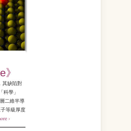
e》
，其缺陷對
「科學」
讓單層二維半導
種原子等級厚度
ore ›