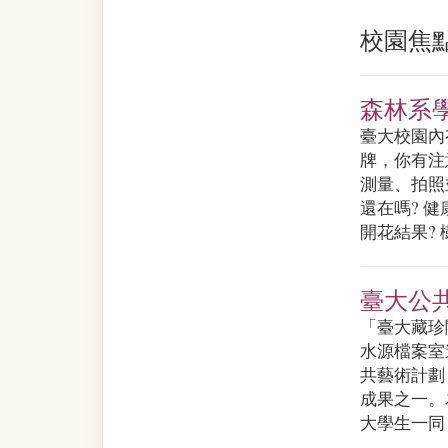
校園焦
森林系
臺大校園內
牌，你有注
測量、拍照
還在嗎? 健
開花結果? 
臺大公
「臺大藏珍
水源檔案室
共藝術計劃《印
成果之一。
大學生一同，