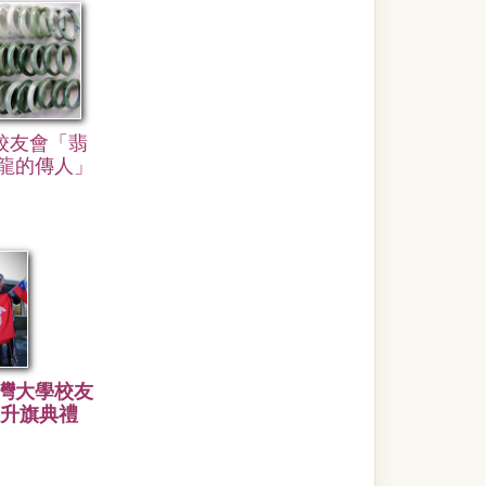
校友會「翡
 龍的傳人」
灣大學校友
旦升旗典禮