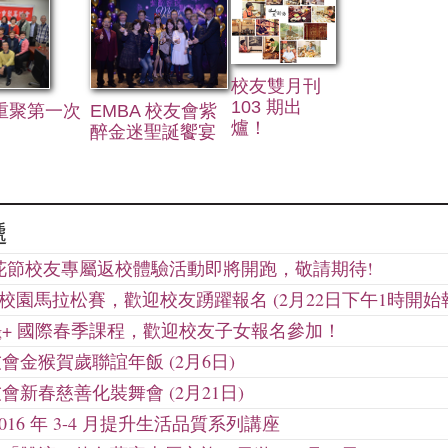
校友雙月刊
103 期出
十重聚第一次
EMBA 校友會紫
爐！
醉金迷聖誕饗宴
遞
杜鵑花節校友專屬返校體驗活動即將開跑，敬請期待!
年度校園馬拉松賽，歡迎校友踴躍報名 (2月22日下午1時開始
ring+ 國際春季課程，歡迎校友子女報名參加！
會金猴賀歲聯誼年飯 (2月6日)
會新春慈善化裝舞會 (2月21日)
016 年 3-4 月提升生活品質系列講座