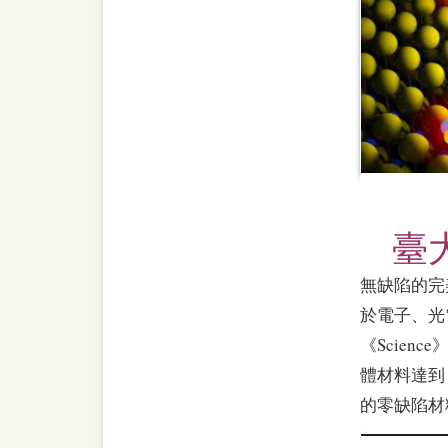
臺
無缺陷的完
於電子、光
《Scien
體材料達到「
的零缺陷材