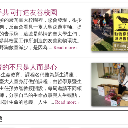
手共同打造友善校園
頃的廣闊臺大校園裡，您會發現，很少
狗，反而會看見一隻大鳥踩過車輛、提
的告示牌，這些是熱情的臺大學生們，
參與校園工作所創造的友善動物環境。
狗數量減少，是因為 ...
Read more ›
暖的不只是人而是心
-生命教育」課程名稱雖為新生講座，
臺大人量身訂做的課程，由哲學系暨生
主任孫效智教授開設，每周邀請不同領
師，分享自己的生命故事與人生觀點，
探討生命的意義、人生 ...
Read more ›
態