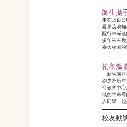
師生攜
走在上百公
看見流浪貓
醒行車減速
多年來主動
臺大校園的野
捐衣溫
「新生講座
卻是為所有
命教育中心
域的生命導
與同學一起
校友動