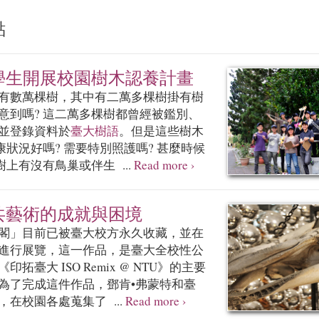
點
學生開展校園樹木認養計畫
有數萬棵樹，其中有二萬多棵樹掛有樹
意到嗎? 這二萬多棵樹都曾經被鑑別、
並登錄資料於
臺大樹語
。但是這些樹木
康狀況好嗎? 需要特別照護嗎? 甚麼時候
樹上有沒有鳥巢或伴生 ...
Read more ›
共藝術的成就與困境
閣」目前已被臺大校方永久收藏，並在
進行展覽，這一作品，是臺大全校性公
拓臺大 ISO Remix @ NTU》的主要
為了完成這件作品，鄧肯•弗蒙特和臺
在校園各處蒐集了 ...
Read more ›