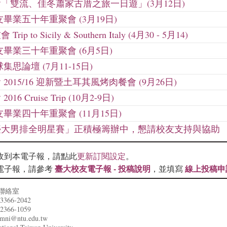
「雙流、佳冬蕭家古厝之旅一日遊」(3月12日)
校友畢業五十年重聚會 (3月19日)
ip to Sicily & Southern Italy (4月30 - 5月14)
校友畢業三十年重聚會 (6月5日)
集思論壇 (7月11-15日)
2015/16 迎新暨土耳其風烤肉餐會 (9月26日)
16 Cruise Trip (10月2-9日)
校友畢業四十年重聚會 (11月15日)
臺大男排全明星賽」正積極籌辦中，懇請校友支持與協助
收到本電子報，請點此
更新訂閱設定
。
臺大校友電子報 - 投稿說明
線上投稿申
電子報，請參考
，並填寫
聯絡室
366-2042
366-1059
mni@ntu.edu.tw