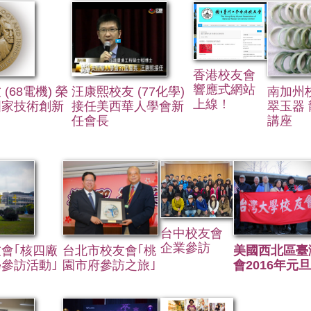
香港校友會
響應式網站
(68電機) 榮
汪康熙校友 (77化學)
南加州
上線！
國家技術創新
接任美西華人學會新
翠玉器
任會長
講座
台中校友會
企業參訪
會｢核四廠
台北市校友會｢桃
美國西北區臺
參訪活動｣
園市府參訪之旅｣
會2016年元