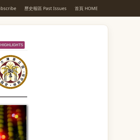
scribe
歷史報區 Past Issues
首頁 HOME
HIGHLIGHTS