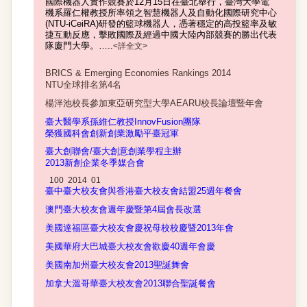
國際機器人實作競賽於
12
月
15
日在臺北舉行，臺灣大學電
機系羅仁權教授所率領之智慧機器人及自動化國際研究中心
(NTU-iCeiRA)
研發的籃球機器人，憑著穩定的高投籃率及敏
捷互動反應，擊敗國際及經過中國大陸內部競賽的勝出代表
詳全文
隊廈門大學。
…..
<
>
BRICS & Emerging Economies Rankings 2014
全球排名第
名
NTU
4
楊泮池校長參加東亞研究型大學
校長論壇暨年會
AEARU
臺大醫學系孫維仁教授
團隊
InnovFusion
榮獲國科會創新創業激勵平臺冠軍
臺大創聯會
臺大創意創業學程主辦
/
新創企業冬季媒合
會
2013
100 2014 01
臺中臺大校友會與香港臺大校友會結盟
週年餐
會
25
澳門臺大
校友會週年慶暨第
屆會長改選
4
美國達福區臺大校友會慶祝母校校慶暨
年會
2013
美國華府大巴城臺大校友會歡慶
週年會慶
40
美國南加州臺大校友會
聖誕舞會
2013
加拿大溫哥華臺大校友會
聯合聖誕餐會
2013