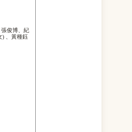
、張俊博、紀
女
)
、黃種鈺