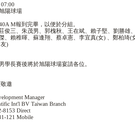
: 07:00
旭陽球場
40A
M
報到完畢，以便於分組。
莊俊三、朱茂男、郭槐秋、王在斌、賴子堅、劉勝雄
傑、賴稚暉、蘇逢翔、蔡卓憲、李宜真
(
女
)
、鄭柏琦
(
朋友
)
男學長賽後將
於旭陽
球場宴請各位。
憲敬邀
velopment Manager
tific Int'l BV Taiwan Branch
-8153 Direct
31-121 Mobile