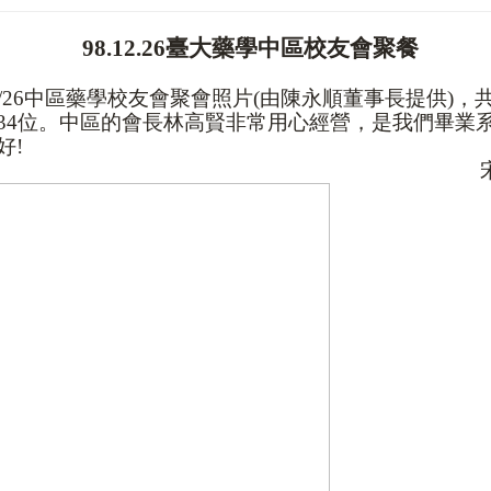
98.12.26
臺大藥學中區校友會聚餐
:
/26
中區藥學校友會聚會照片
(
由陳永順董事長提供
)
，共
34
位。中區的會長林高賢非常用心經營，是我們畢業
好
!