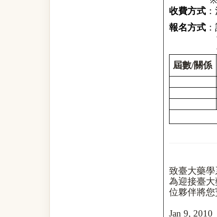
收費方式
：
報名方式
：
屆數
/
關係
致臺大藥學
為迎接臺大
位夥伴將您
Jan 9, 2010