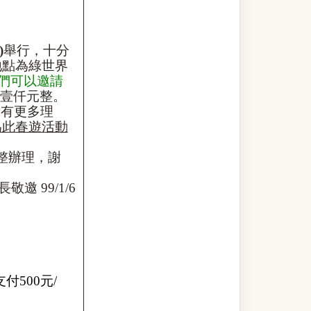
)
舉行，十分
地點為綠世界
們可以邀請
壹仟元整。
會有更多理
為此春遊活動
整
辦理，謝
長敬邀
99/1/6
支付
500
元
/