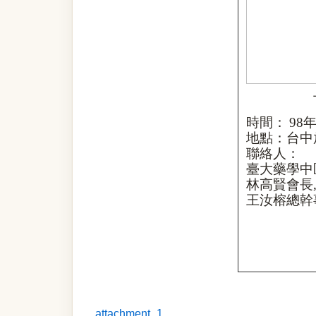
時間：
98
地點：台中
聯絡人：
臺大藥學中
林高賢會長
王汝榕總幹
attachment_1