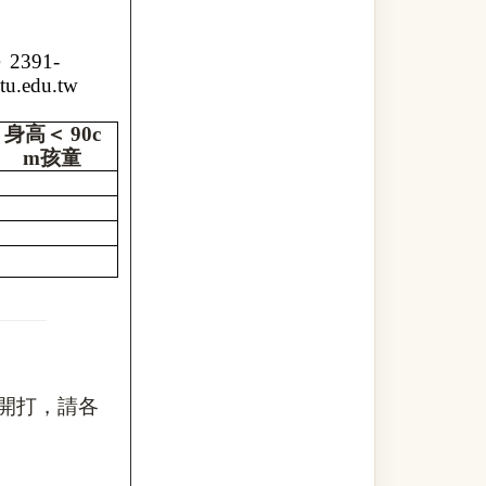
﹚
2391-
u.edu.tw
身高＜
90c
m
孩童
開打，請各