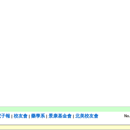
電子報
校友會
藥學系
景康基金會
北美校友會
No
|
|
|
|