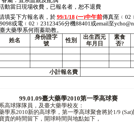
※
眷屬：直系血親及配偶
活動當日現場收費，已報名者，恕
不
退費
請填妥下方報名表，於
99/1/18
(
一
)
中午前
傳真至
﹙
02
9098
或電
﹙
02
﹚
23123456
分機
88401
或
email
至
ycho@nt
臺大藥學系何雨蓁助教。
身份證字
出生西元
素食
姓名
性別
號
年月日
否
?
小計報名費
99.01.09
臺大藥學
2010
第一季高球賽
系高球隊隊員，及臺大藥學校友：
藥學系
2010
新的高球季，第一季高球聚會將於
1/9 (Sat)
寶貴的時間留下，開球時間與地點如下，