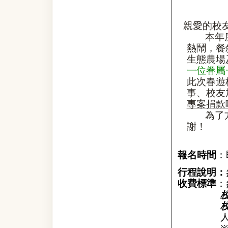
親愛的校
本年
熱鬧，餐
生態農場
一位眷屬
此次春遊
事、校友
專案捐款
為了
謝！
報名時間
：
行程說明：
收費標準
：