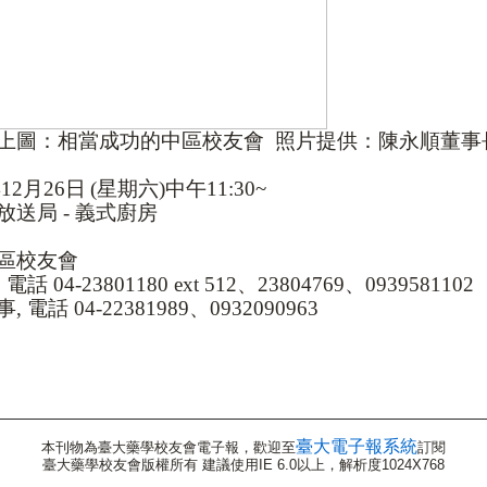
上圖：相當成功的中區校友會
照片提供：陳永順董事
年
12
月
26
日
(
星期六
)
中午
11:30~
放送局
-
義式廚房
區校友會
,
電話
04-23801180 ext 512
、
23804769
、
0939581102
事
,
電話
04-22381989
、
0932090963
臺大電子報系統
本刊物為臺大藥學校友會電子報，歡迎至
訂閱
臺大藥學校友會版權所有 建議使用IE 6.0以上，解析度1024X768