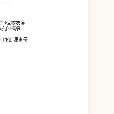
23
位校友參
系友的福氣，
宋順蓮
理事長