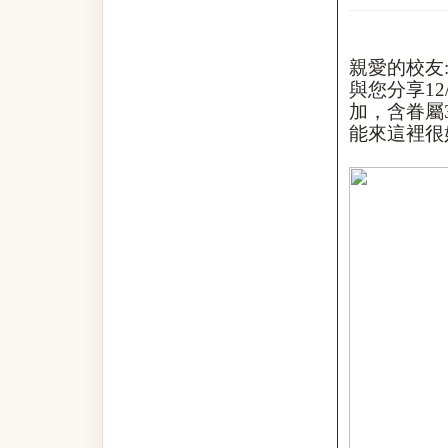
親愛的校友
與您分享
12
加，含眷屬
能來這裡很