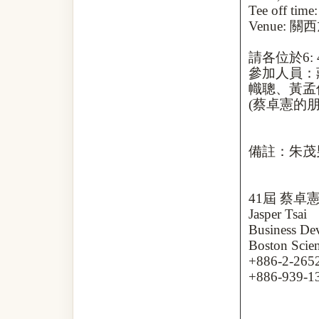
Tee off time
Venue:
關西
請各位於
6:
參加人員：
幟聰、黃孟
(
蔡卓憲的
備註：朱茂
41
屆
蔡卓
Jasper Tsai
Business De
Boston Scien
+886-2-2652
+886-939-1