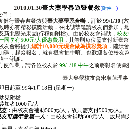
2010
.
01
.
30
臺大藥學春遊暨餐敘
(
)
附件一
友們：
度健行暨春遊
餐敘與
臺大
藥學系合辦
，訂於
99/1/30
(
六
敘時亦有精彩摸獎活動，在此誠摯邀請校友們參加，
及新北觀光果園
(
行程如附檔
)
。由於校友會補助，
校友
一同享有
500
元
/
人優惠費用
，其餘則
每位需支付
新臺幣
校友會將提供
總計
10,000
元現金做為摸彩獎項
，陸續
加碼，趕緊報名，就有機會抽中
唷
。
也歡迎各位校友
唷
~~
謝謝
。
方便作業，請各位校友於
99/1/18
中午
之前將
報名便彙
臺大藥學校友會宋順蓮理事
即日起至
99
年
1
月
18
日
(
星期一
)
參見附檔
參加者
1000
元
/
人
校友
：由校友會補助
500
元
/
人，故只需支付
500
元
/
人。
校友可攜帶眷屬一人
：由校友會補助
500
元
/
人，故只需
人。