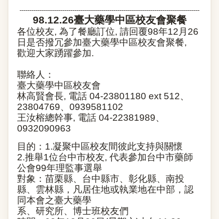
--------------------------------------------------------------------------------------------
98.12.26
臺大藥學中區校友會聚餐
各位校友
,
為了餐廳訂位
,
請回覆
98
年
12
月
26
日
是否撥冗參加臺大藥學中區校友會聚餐
,
歡迎大家踴躍參加
.
聯絡人：
臺大藥學中區校友會
林高賢會長
,
電話
04-23801180 ext 512
、
23804769
、
0939581102
王汝榕總幹事
,
電話
04-22381989
、
0932090963
目的：
1.
凝聚中區校友間彼此支持與關懷
2.
推舉
1
位台中市校友
,
代表參加台中市藥師
公會
99
年理監事選舉
對象：苗栗縣、台中縣市、彰化縣、南投
縣、雲林縣，凡居住地或執業地在中部，認
同本會之臺大藥學
系、研究所、博士班校友們