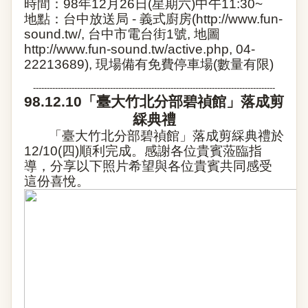
時間：
98
年
12
月
26
日
(
星期六
)
中午
11:30~
地點：台中放送局
-
義式廚房
(
http://www.fun-
sound.tw/
,
台中市電台街
1
號
,
地圖
http://www.fun-sound.tw/active.php
, 04-
22213689),
現場備有免費停車場
(
數量有限
)
----------------------------------------------------------------------------------------
98.12.10
「臺大竹北分部碧禎館」落成剪
綵典禮
「臺大竹北分部碧禎館」落成剪綵典禮於
12/10(
四
)
順利完成。感謝各位貴賓蒞臨指
導，分享以下照片希望與各位貴賓共同感受
這份喜悅。