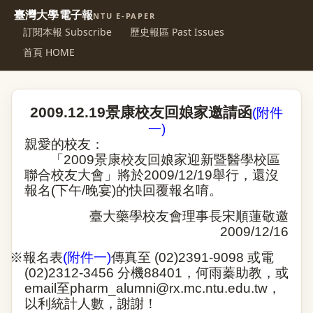
臺灣大學電子報
NTU E-PAPER
訂閱本報 Subscribe
歷史報區 Past Issues
首頁 HOME
2009
.
12
.
19
景康校友回娘家邀請函
(
附件
一
)
親愛的校友：
「
2009
景康校友回娘家迎新暨醫學校區
聯合校友大會」將於
2009/12/19
舉行，還沒
報名
(
下午
/
晚宴
)
的快回覆報名唷。
臺大藥學校友會理事長宋順蓮敬邀
2009/12/16
※
報名表
(
附件一
)
傳真至
(02)2391-9098
或電
(02)2312-3456
分機
88401
，何雨蓁助教，或
email
至
pharm_alumni@rx.mc.ntu.edu.tw
，
以利統計人數，謝謝！