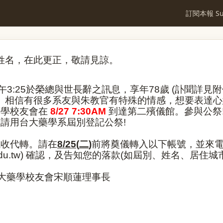
訂閱本報 Sub
姓名，在此更正，敬請見諒。
午
3:25
於榮總與世長辭之訊息
，
享年
78
歲
(
訃聞詳見附
。
相信有很多系友與朱教官有特殊的情感，想要表達心
藥學校友會在
8/27 7:30AM
到達第二殯儀館。參與公祭
，請用台大藥學系屆別登記公祭
!
代收代轉。請在
8/25(
二
)
前將奠儀轉入以下帳號，並來
du.tw)
確認，及告知您的落款
(
如屆別、姓名、居住城
大藥學校友會宋順蓮理事長