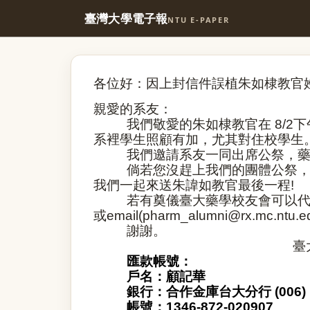
臺灣大學電子報
NTU E-PAPER
各位好：因上封信件誤植朱如棣教官
親愛的系友：
我們敬愛的朱如棣教官在
8/2
下
系裡學生照顧有加
，
尤其對住校學生
我們邀請系友一同出席公祭，
倘若您沒趕上我們的團體公祭
我們一起來送朱諱如教官最後一程
!
若有奠儀臺大藥學校友會可以
或
email(pharm_alumni@rx.mc.ntu.e
謝謝。
臺
匯款帳號：
戶名：顧記華
銀行：合作金庫
台大分行
(006)
帳號：
1346-872-020907