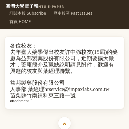
臺灣大學電子報
NTU E-PAPER
訂閱本報 Subscribe
歷史報區 Past Issues
首頁 HOME
各位校友：
去年臺大藥學傑出校友許中強校友
(15
屆
)
的藥
廠為
益邦製藥股份有限公司
，近期要擴大徵
才，藥廠簡介及職缺說明請見附件
，
歡迎有
興趣的校友與葉經理聯繫。
益邦製藥股份有限公司
人事部
葉經理
hrservice@impaxlabs.com.tw
苗栗縣竹南鎮科東三路一號
attachment_1