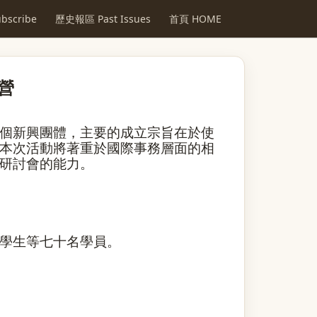
scribe
歷史報區 Past Issues
首頁 HOME
營
個新興團體，主要的成立宗旨在於使
本次活動將著重於國際事務層面的相
研討會的能力。
學生等七十名學員。