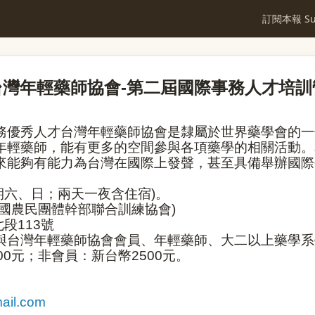
訂閱本報 Sub
-
台灣年輕藥師協會
第二屆國際事務人才培訓
務優秀人才台灣年輕藥師協會是隸屬於世界藥學會的一
年輕藥師，能有更多的空間參與各項藥學的相關活動。
來能夠有能力為台灣在國際上發聲，甚至具備舉辦國際
期六、日；兩天一夜含住宿
)
。
國農民團體幹部聯合訓練協會
)
七段
113
號
與台灣年輕藥師協會會員、年輕藥師、大二以上藥學系
00
元；非會員：新台幣
2500
元。
ail.com