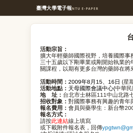
臺灣大學電子報
NTU E-PAPER
活動宗旨：
擴大年輕藥師國際視野，培養國際事
三十五歲以下剛畢業或剛開始執業的
關課程，以期有更多台灣的藥師在將
活動時間：
2009
年
8
月
15
、
16
日
(
星
活動地點：
天母國際會議中心
(
中華民
地
址：
台北市士林區
111
中山北路
招收對象：
對國際事務有興趣的青年
報名費用：
會員與藥學生：新台幣
20
報名方式：
請按
此連結
線上填寫
或下載附件報名表，回傳
ypgtwn@gm