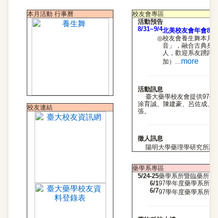
本月活動 行事曆
校友會專區
活動預告
8/31~9/4
北美校友會年會8/31
◎
校友會養生舞本月份
音」，融合古典身
人，歡迎系友踴躍
more
加）
...
活動訊息
臺大藥學校友會提供97學
涂育誠、陳建豪、呂佐成、
校友連結
張。
徵人訊息
陽明大學藥理學研究所誠徵助
藥學系專區
5/24-25
藥學系所暨臨藥所自
6/1
97學年度藥學系所
6/7
97學年度藥學系所暨臨