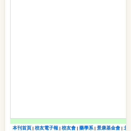
本刊首頁
校友電子報
校友會
藥學系
景康基金會
北
|
|
|
|
|