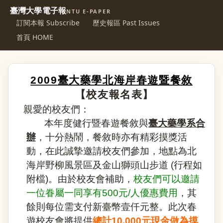
臺灣大學電子報
NTU E-PAPER
訂閱本報 Subscribe
歷史報區 Past Issues
首頁 HOME
2009
臺大藥學北海岸春遊暨餐敘
【校友報名表】
親愛的校友們：
本年度健行暨春遊餐敘與
臺大藥學系合
辦
，十分熱鬧，餐敘時亦有精彩摸獎活
動，在此誠摯邀請校友們參加，地點為北
海岸野柳風景區及金山獅頭山步道
(
行程如
附檔
)
。由於校友會補助，
校友們可以邀請
一位眷屬一同享有
500
元
/
人優惠費用
，其
餘則每位需支付新臺幣壹仟元整。此次春
遊校友會將提供
總計
10,000
元現金做為摸