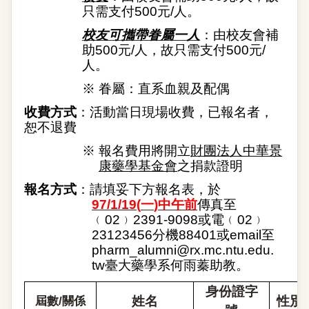
只需支付
500
元
/
人。
校友可攜帶眷屬一人
：由校友會補
助
500
元
/
人，故只需支付
500
元
/
人。
※
眷屬：直系血親及配偶
收費方式
：活動當日現場收費，已報名者，
恕不退費
※
報名費用將開立
財團法人中華景
康藥學基金會
之捐款證明
報名方式
：請填妥下方報名表，於
97/1/19
(
一
)
中午前
傳真至
﹙
02
﹚
2391-9098
或電﹙
02
﹚
23123456
分機
88401
或
email
至
pharm_alumni@rx.mc.ntu.edu.
tw
臺大藥學系何雨蓁助教。
身份證字
/
姓名
性別
屆數
關係