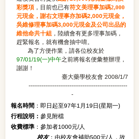
彩獎項
，目前也已有
符文美理事加碼
2,000
元現金，
謝右文理事亦加碼
2,000
元現金，
吳維修理事加碼
3,000
元現金及公司出品的
維他命共十組
，陸續會有更多理事加碼，
趕緊報名，就有機會抽中唷。
為了方便作業，請各位校友於
97/01/19
(
一
)
中午
之前將報名便彙整辦理，
謝謝！
臺大藥學校友會
2008/1/7
-----------------------------------------------------
-
報名時間
：即日起至
97
年
1
月
19
日
(
星期一
)
行程說明：
參見附檔
收費標準
：參加者
1000
元
/
人
校友
：由校友會補助
500
元
/
人，故