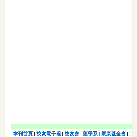
本刊首頁
校友電子報
校友會
藥學系
景康基金會
北
|
|
|
|
|