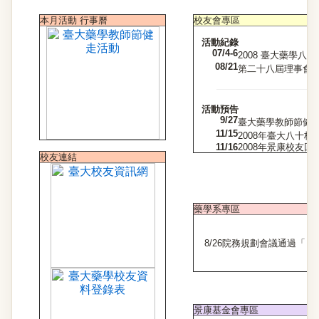
本月活動 行事曆
校友會專區
活動紀錄
07/4-6
2008 臺大藥學八通
08/21
第二十八屆理事會議.
活動預告
9/27
臺大藥學教師節健走活
11/15
2008年臺大八十校
11/16
2008年景康校友
校友連結
藥學系專區
8/26院務規劃會議通過「
景康基金會專區