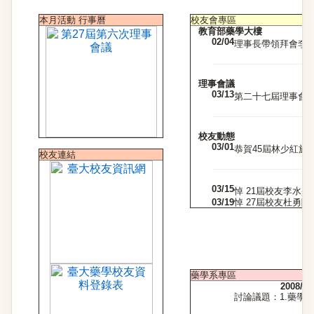
本月活動 行事曆
校友會專區
教育部藥學大樓
02/04
理事長帶領拜會李校
理事會議
03/13
第二十七屆理事會第
校友動態
03/01
恭賀45屆林少紅於高
校友連結
03/15
悼 21屆校友李水盛主
03/19
悼 27屆校友杜勇隆
藥學系專區
2008/
討論議題：1.藥學
2