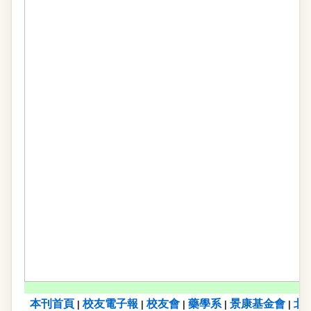
本刊首頁
校友電子報
校友會
藥學系
景康基金會
北
|
|
|
|
|