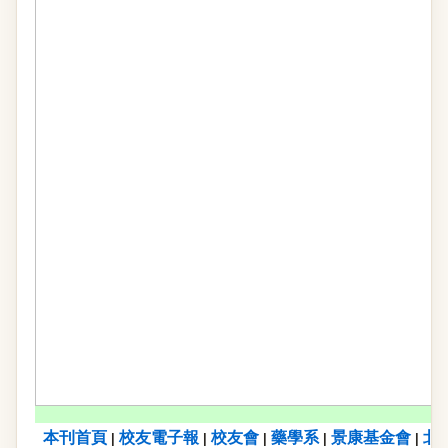
本刊首頁
校友電子報
校友會
藥學系
景康基金會
北
|
|
|
|
|