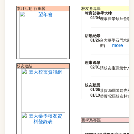
本月活動 行事曆
校友會專區
教育部藥學大樓
02/04
理事長帶領拜會李校長
活動紀錄
01/26
台大藥學石門水庫健
more
辦)......
理事選舉
校友連結
02/01
請校友推薦第廿八屆理
校友動態
01/06
恭賀36屆陳建光及46
01/19
恭賀42屆校友林嵩雅
藥學系專區