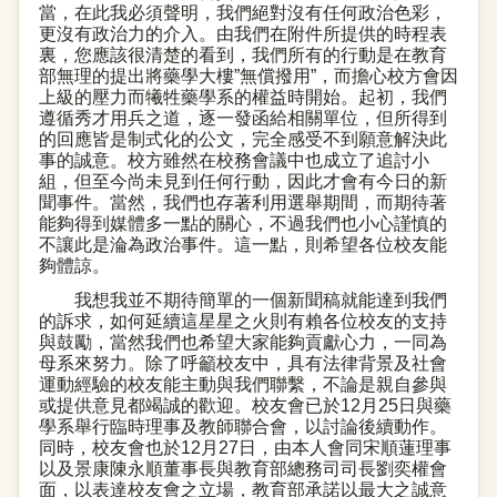
當，在此我必須聲明，我們絕對沒有任何政治色彩，
更沒有政治力的介入。由我們在附件所提供的時程表
裏，您應該很清楚的看到，我們所有的行動是在教育
部無理的提出將藥學大樓
”
無償撥用
”
，而擔心校方會因
上級的壓力而犧牲藥學系的權益時開始。起初，我們
遵循秀才用兵之道，逐一發函給相關單位，但所得到
的回應皆是制式化的公文，完全感受不到願意解決此
事的誠意。校方雖然在校務會議中也成立了追討小
組，但至今尚未見到任何行動，因此才會有今日的新
聞事件。當然，我們也存著利用選舉期間，而期待著
能夠得到媒體多一點的關心，不過我們也小心謹慎的
不讓此是淪為政治事件。這一點，則希望各位校友能
夠體諒。
我想我並不期待簡單的一個新聞稿就能達到我們
的訴求，如何延續這星星之火則有賴各位校友的支持
與鼓勵，當然我們也希望大家能夠貢獻心力，一同為
母系來努力。除了呼籲校友中，具有法律背景及社會
運動經驗的校友能主動與我們聯繫，不論是親自參與
或提供意見都竭誠的歡迎。校友會已於
12
月
25
日
與藥
學系舉行臨時理事及教師聯合會，以討論後續動作。
同時，校友會也於
12
月
27
日
，由本人會同宋順蓮理事
以及景康陳永順董事長與教育部總務司司長劉奕權會
面，以表達校友會之立場，教育部承諾以最大之誠意