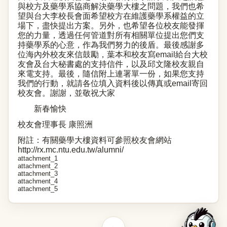
與校方及藥學系協商解決藥學大樓之問題，我們也希
望與台大李校長會面希望校方在維護藥學系權益的立
場下，盡快提出方案。另外，也希望各位校友能發揮
您的力量，透過任何管道對所有相關單位提出您們支
持藥學系的心意，作為我們努力的後盾。最後感謝多
位海內外校友來信鼓勵，葉本和校友寫
email
給台大校
友會及台大秘書處的支持信件，以及邱文隆校友親自
來電支持。最後，隨信附上連署單一份，如果您支持
我們的行動，就請各位填入資料後以傳真或
email
寄回
校友會。謝謝，並敬祝大家
新春愉快
校友會理事長
康照洲
附註：有關藥學大樓資料可參照校友會網站
http://rx.mc.ntu.edu.tw/alumni/
attachment_1
attachment_2
attachment_3
attachment_4
attachment_5