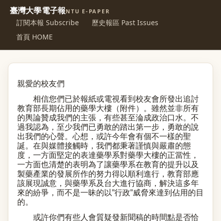
臺灣大學電子報
NTU E-PAPER
訂閱本報 Subscribe
歷史報區 Past Issues
首頁 HOME
親愛的校友們
相信您們已於報紙或電視看到校友會所發出追討
教育部長期佔用的藥學大樓（附件）。雖然並非所有
的輿論贊成我們的主張，有些甚至淪成政治口水。不
過我認為，至少我們已勇敢的踏出第一步，勇敢的說
出我們的心聲。心想，或許今年會有個不一樣的聖
誕。在與媒體接觸時，我們都秉著謹慎與嚴肅的態
度，一方面堅定的表達藥學系對藥學大樓的正當性，
一方面也清楚的表明為了讓藥學系在教育的提升以及
製藥產業的發展所作的努力得以順利進行，教育部應
該展現誠意，與藥學系及台大進行協商，解決這多年
來的紛爭，而不是一昧的以
”
行政
”
威脅來達到佔用的目
的。
或許你們有些人會質疑發新聞稿的時間點是否恰