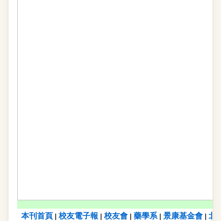
本刊首頁
校友電子報
校友會
藥學系
景康基金會
北
|
|
|
|
|