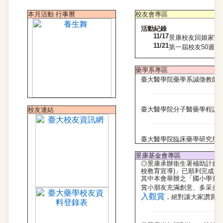
本月活動 行事曆
校友會專區
活動紀錄
11/17
景康校友回娘家暨醫
11/21
第一屆校友50週年同
藥學系專區
臺大醫學院藥學系誠徵教師若干
臺大醫學院分子醫藥學程誠徵教
校友連結
臺大醫學院臨床藥學研究所誠徵
景康基金會專區
◎景康承辦衛生署補助計畫：
校教育宣導)」已順利完成
其中本會舉辦之「國小學童
賞小朋友充滿創意、多采多
入觀賞
，絕對讓大家讚賞。