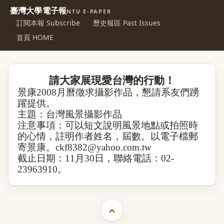
臺灣大學電子報
NTU E-PAPER
訂閱本報 Subscribe
歷史報區 Past Issues
首頁 HOME
請大家展現愛台灣的行動！
景康
2008
月曆徵求攝影作品，懇請系友們踴
躍提供。
主題：台灣風景攝影作品
注意事項：可以短文說明風景地點或拍照時
的心情，註明作者姓名，
屆數
。以電子
檔郵
寄景康
。
ckf8382@yahoo.com.tw
截止日期：
11
月
30
日
，聯絡電話：
02-
23963910
。