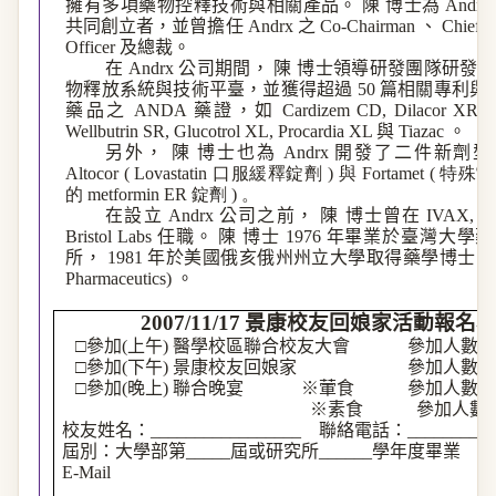
擁有多項藥物控釋技術與相關產品。
陳
博士為
Andrx
共同創立者，並曾擔任
Andrx
之
Co-Chairman
、
Chief Sc
Officer
及總裁。
在
Andrx
公司
期間，
陳
博士領導研發團隊研發出
物釋放系統與技術平
臺
，並獲得超過
50
篇相關專利與
藥品之
ANDA
藥證
，如
Cardizem
CD,
Dilacor
XR,
Wellbutrin
SR,
Glucotrol
XL,
Procardia
XL
與
Tiazac
。
另外，
陳
博士也為
Andrx
開發了二件新劑型
Altocor
(
Lovastatin
口服緩釋錠劑
)
與
Fortamet
(
特殊雷
的
metformin
ER
錠劑
)
。
在設立
Andrx
公司之前，
陳
博士曾在
IVAX,
Be
Bristol Labs
任職。
陳
博士
1976
年畢業於臺灣大學藥
所，
1981
年於美國俄亥俄州州立大學取得藥學博士
(P
Pharmaceutics)
。
2007/11/17
景康校友回娘家活動報名
□參加
(
上午
)
醫學校區聯合校友大會
參加人數：
□參加
(
下午
)
景康校友回娘家
參加人數：
□參加
(
晚上
)
聯合晚宴
※葷食
參加人數：
※素食
參加人數
校友姓名：
_________________
聯絡電話：
__________
屆別
：大學部第
_____
屆或研究所
______
學年度畢業
E-Mail
_________________________________________________