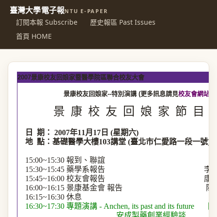
臺灣大學電子報
NTU E-PAPER
訂閱本報 Subscribe
歷史報區 Past Issues
首頁 HOME
2007景康校友回娘家暨醫學院區聯合校友大會
景康校友回娘家--特別演講 (更多訊息請見
校友會網站
)
景
康
校
友
回
娘
家
節
目 
日
期：
2007
年
11
月
17
日
(
星期六
)
地
點：基礎醫學大樓
103
講堂
(
臺北市仁愛路一段一號
)
15:00~15:30
報到、聯誼
15:30~15:45
藥學系報告
李
15:45~16:00
校友會報告
康
16:00~16:15
景康基金會
報告
陳
16:15~16:30
休息
16:30~17:30
專題演講
-
Anchen
, its past and its future
陳
安成製藥創業經驗談