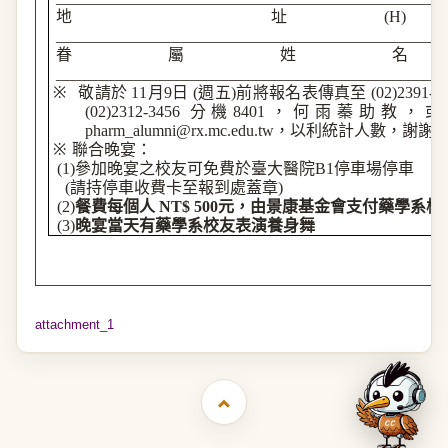
地
址
(H)
_________________________________________________
眷屬姓名
_________________________________________________
※
敬請於
11
月
9
日
(
週五
)
前將報名表傳真至
(02)2391-9
(02)2312-3456
分機
8401
，何雨蓁助教，或
pharm_alumni@rx.mc.edu.tw
，以利統計人數，謝謝
※
聯合晚宴：
(1)
參加晚宴之校友可免費於臺大醫院
B1
停車場停車
(
請持停車收費卡至報到處蓋章
)
(2)
餐費每個人
NT$ 500
元，由景康基金會支付藥學系校
(3)
晚宴當天有藥學系校友表演養身舞
attachment_1