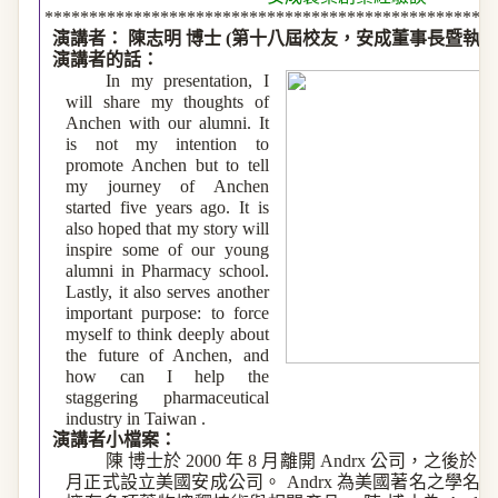
***************************************************
演講者：
陳志明
博士
(
第十八屆校友，安成董事長暨執
演講者的話：
In my presentation, I
will share my thoughts of
Anchen
with our alumni. It
is not my intention to
promote
Anchen
but to tell
my journey of
Anchen
started five years ago. It is
also hoped that my story will
inspire some of our young
alumni in Pharmacy school.
Lastly, it also serves another
important purpose: to force
myself to think deeply about
the future of
Anchen
, and
how can I help the
staggering pharmaceutical
industry in
Taiwan
.
演講者小檔案：
陳
博士於
2000
年
8
月離開
Andrx
公司，之後於
2
月正式設立美國安成公司。
Andrx
為美國著名之學名