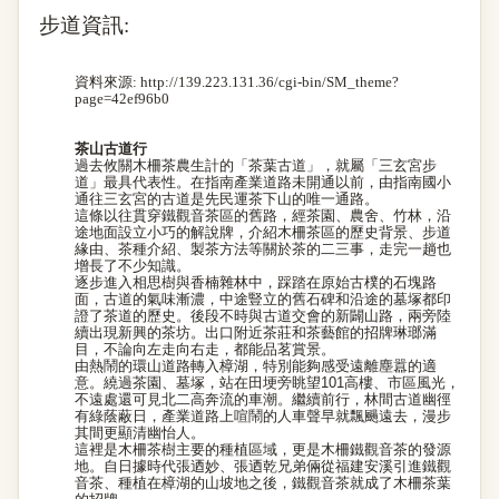
步道資訊
:
資料來源
:
http://139.223.131.36/cgi-bin/SM_theme?
page=42ef96b0
茶山古道行
過去攸關木柵茶農生計的「茶葉古道」，就屬「三玄宮步
道」最具代表性。在指南產業道路未開通以前，由指南國小
通往三玄宮的古道是先民運茶下山的唯一通路。
這條以往貫穿鐵觀音茶區的舊路，經茶園、農舍、竹林，沿
途地面設立小巧的解說牌，介紹木柵茶區的歷史背景、步道
緣由、茶種介紹、製茶方法等關於茶的二三事，走完一趟也
增長了不少知識。
逐步進入相思樹與香楠雜林中，踩踏在原始古樸的石塊路
面，古道的氣味漸濃，中途豎立的舊石碑和沿途的墓塚都印
證了茶道的歷史。後段不時與古道交會的新闢山路，兩旁陸
續出現新興的茶坊。出口附近茶莊和茶藝館的招牌琳瑯滿
目，不論向左走向右走，都能品茗賞景。
由熱鬧的環山道路轉入樟湖，特別能夠感受遠離塵囂的適
意。繞過茶園、墓塚，站在田埂旁眺望101高樓、市區風光，
不遠處還可見北二高奔流的車潮。繼續前行，林間古道幽徑
有綠蔭蔽日，產業道路上喧鬧的人車聲早就飄颺遠去，漫步
其間更顯清幽怡人。
這裡是木柵茶樹主要的種植區域，更是木柵鐵觀音茶的發源
地。自日據時代張迺妙、張迺乾兄弟倆從福建安溪引進鐵觀
音茶、種植在樟湖的山坡地之後，鐵觀音茶就成了木柵茶葉