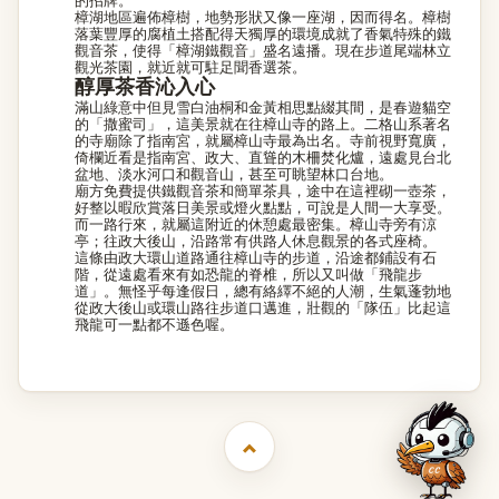
的招牌。
樟湖地區遍佈樟樹，地勢形狀又像一座湖，因而得名。樟樹
落葉豐厚的腐植土搭配得天獨厚的環境成就了香氣特殊的鐵
觀音茶，使得「樟湖鐵觀音」盛名遠播。現在步道尾端林立
觀光茶園，就近就可駐足聞香選茶。
醇厚茶香沁入心
滿山綠意中但見雪白油桐和金黃相思點綴其間，是春遊貓空
的「撒蜜司」，這美景就在往樟山寺的路上。二格山系著名
的寺廟除了指南宮，就屬樟山寺最為出名。寺前視野寬廣，
倚欄近看是指南宮、政大、直聳的木柵焚化爐，遠處見台北
盆地、淡水河口和觀音山，甚至可眺望林口台地。
廟方免費提供鐵觀音茶和簡單茶具，途中在這裡砌一壺茶，
好整以暇欣賞落日美景或燈火點點，可說是人間一大享受。
而一路行來，就屬這附近的休憩處最密集。樟山寺旁有涼
亭；往政大後山，沿路常有供路人休息觀景的各式座椅。
這條由政大環山道路通往樟山寺的步道，沿途都鋪設有石
階，從遠處看來有如恐龍的脊椎，所以又叫做「飛龍步
道」。無怪乎每逢假日，總有絡繹不絕的人潮，生氣蓬勃地
從政大後山或環山路往步道口邁進，壯觀的「隊伍」比起這
飛龍可一點都不遜色喔。