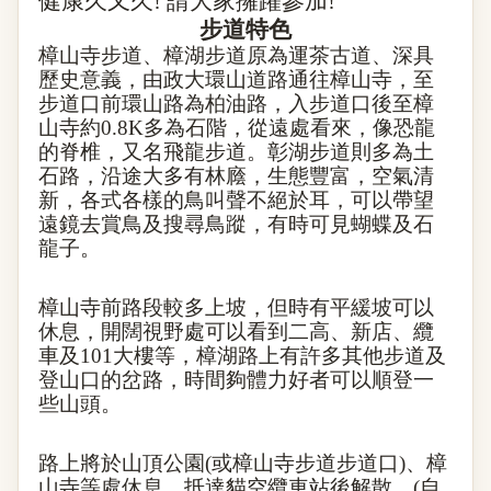
健康久又久
!
請大家擁躍參加
!
步道特色
樟山寺步道、樟湖步道原為運茶古道、深具
歷史意義，由政大環山道路通往樟山寺，至
步道口前環山路為柏油路，入步道口後至樟
山寺約
0.8K
多為石階，從遠處看來，像恐龍
的脊椎，又名飛龍步道。彰湖步道則多為土
石路，沿途大多有林廕，生態豐富，空氣清
新，各式各樣的鳥叫聲不絕於耳，可以帶望
遠鏡去賞鳥及搜尋鳥蹤，有時可見蝴蝶及石
龍子。
樟山寺前路段較多上坡，但時有平緩坡可以
休息，開闊視野處可以看到二高、新店、纜
車及
101
大樓等，樟湖路上有許多其他步道及
登山口的岔路，時間夠體力好者可以順登一
些山頭。
路上將於山頂公園
(
或樟山寺步道步道口
)
、樟
山寺等處休息，抵達貓空纜車站後解散。
(
自