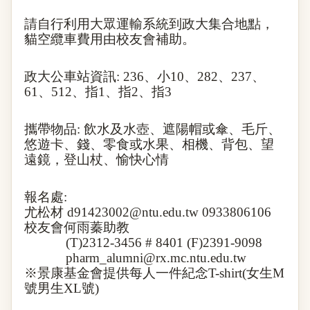
請自行利用大眾運輸系統到政大集合地點，
貓空纜車費用由校友會補助。
政大公車站資訊
: 236
、小
10
、
282
、
237
、
61
、
512
、指
1
、指
2
、指
3
攜帶物品
:
飲水及水壺、遮陽帽或傘、毛斤、
悠遊卡、錢、零食或水果、相機、背包、望
遠鏡，登山杖、愉快心情
報名處
:
尤松材
d91423002@ntu.edu.tw
0933806106
校友會
何雨蓁
助教
(T)2312-3456 # 8401 (F)2391-9098
pharm_alumni@rx.mc.ntu.edu.tw
※景康基金會提供每人一件紀念
T-shirt(
女生
M
號男生
XL
號
)