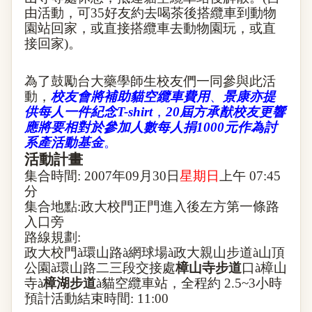
由活動，可
35
好友約去喝茶後搭纜車到動物
園站回家，或直接搭纜車去動物園玩，或直
接回家
)
。
為了鼓勵台大藥學師生校友們一同參與此活
動，
校友會將補助貓空纜車費用
、
景康亦提
供每人一件紀念
T-shirt
，
20
屆方承猷校友更響
應將要相對於參加人數每人捐
1000
元作為討
系產活動基金
。
活動計畫
集合時間
: 2007
年
09
月
30
日
星期日
上午
07:45
分
集合地點
:
政大校門正門進入後左方第一條路
入口旁
路線規劃
:
政大校門
à
環山路
à
網球場
à
政大親山步道
à
山頂
公園
à
環山路二三段交接處
樟山寺步道
口
à
樟山
寺
à
樟湖步道
à
貓空纜車站
，全程約
2.5~3
小時
預計活動結束時間
: 11:00