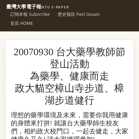
臺灣大學電子報
NTU E-PAPER
訂閱本報 Subscribe
歷史報區 Past Issues
首頁 HOME
20070930
台大藥學教師節
登山活動
為藥學、健康而走
政大貓空樟山寺步道、樟
湖步道健行
理想的藥學環境及未來，需要你我用健康
的身體來打拼
!
就讓台大藥學師生校友
們，相約政大校門口，一起去健走，大家