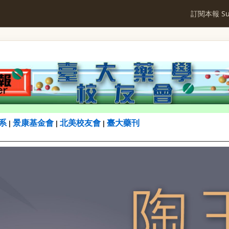
訂閱本報 Sub
系
景康基金會
北美校友會
臺大藥刊
|
|
|