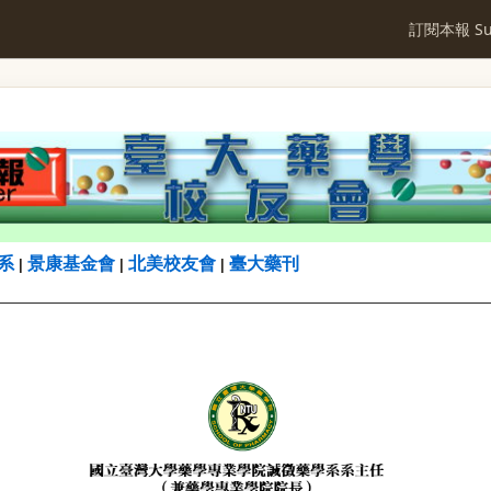
訂閱本報 Sub
系
景康基金會
北美校友會
臺大藥刊
|
|
|