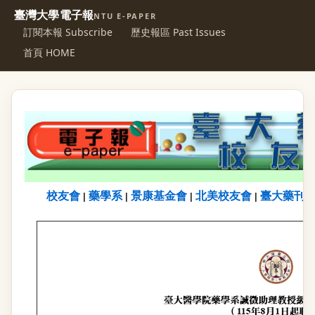
臺灣大學電子報
NTU E-PAPER
訂閱本報 Subscribe
歷史報區 Past Issues
首頁 HOME
校友會
藥學系
景康基金會
北美校友會
臺大藥刊
|
|
|
|