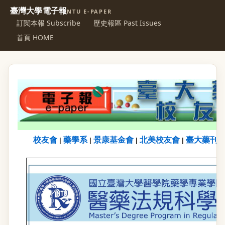
臺灣大學電子報
NTU E-PAPER
訂閱本報 Subscribe
歷史報區 Past Issues
首頁 HOME
校友會
藥學系
景康基金會
北美校友會
臺大藥刊
|
|
|
|