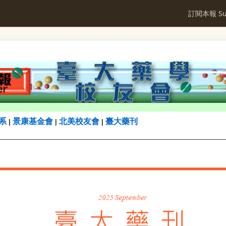
訂閱本報 Sub
系
景康基金會
北美校友會
臺大藥刊
|
|
|