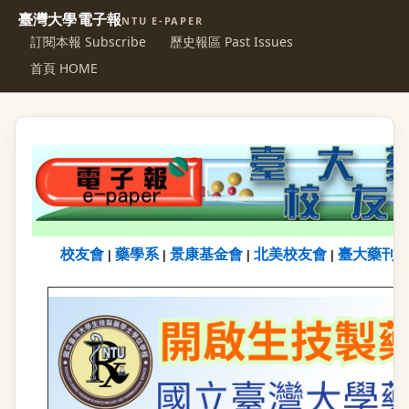
臺灣大學電子報
NTU E-PAPER
訂閱本報 Subscribe
歷史報區 Past Issues
首頁 HOME
校友會
藥學系
景康基金會
北美校友會
臺大藥刊
|
|
|
|