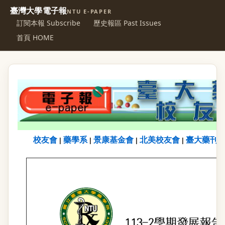
臺灣大學電子報
NTU E-PAPER
訂閱本報 Subscribe
歷史報區 Past Issues
首頁 HOME
校友會
藥學系
景康基金會
北美校友會
臺大藥刊
|
|
|
|