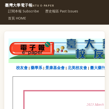
臺灣大學電子報
NTU E-PAPER
訂閱本報 Subscribe
歷史報區 Past Issues
首頁 HOME
校友會
藥學系
景康基金會
北美校友會
臺大藥刊
|
|
|
|