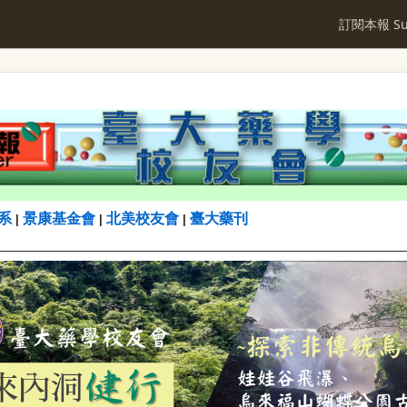
訂閱本報 Sub
系
景康基金會
北美校友會
臺大藥刊
|
|
|