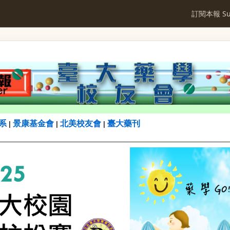
訂閱本報 Sub
系
景康基金會
北美校友會
臺大藥刊
|
|
|