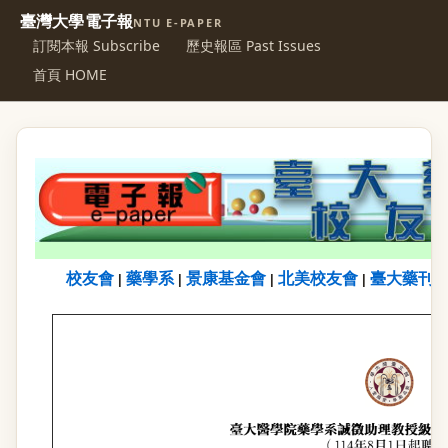
臺灣大學電子報
NTU E-PAPER
訂閱本報 Subscribe
歷史報區 Past Issues
首頁 HOME
校友會
藥學系
景康基金會
北美校友會
臺大藥刊
|
|
|
|