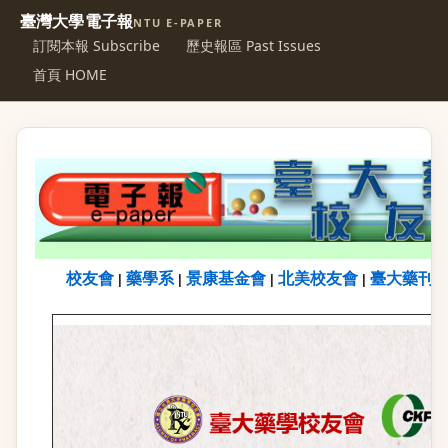
臺灣大學電子報
NTU E-PAPER
訂閱本報 Subscribe
歷史報區 Past Issues
首頁 HOME
校友會
藥學系
景康基金會
北美校友會
臺大藥刊
|
|
|
|