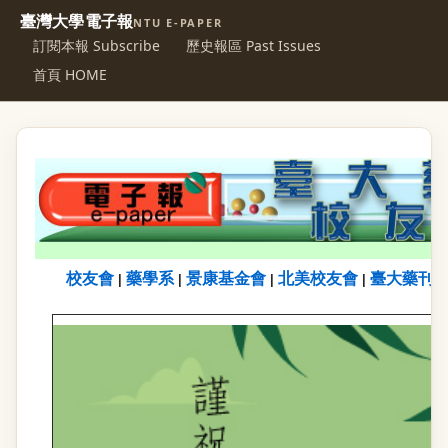
臺灣大學電子報
NTU E-PAPER
訂閱本報 Subscribe
歷史報區 Past Issues
首頁 HOME
校友會
藥學系
景康基金會
北美校友會
臺大藥刊
|
|
|
|