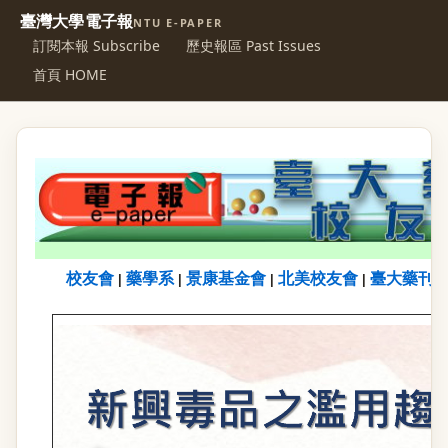
臺灣大學電子報
NTU E-PAPER
訂閱本報 Subscribe
歷史報區 Past Issues
首頁 HOME
校友會
藥學系
景康基金會
北美校友會
臺大藥刊
|
|
|
|