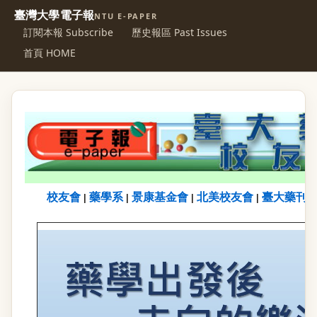
臺灣大學電子報
NTU E-PAPER
訂閱本報 Subscribe
歷史報區 Past Issues
首頁 HOME
校友會
藥學系
景康基金會
北美校友會
臺大藥刊
|
|
|
|