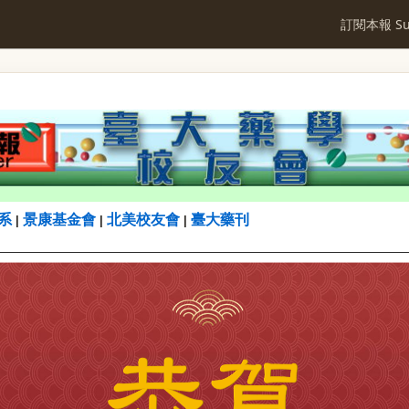
訂閱本報 Sub
系
景康基金會
北美校友會
臺大藥刊
|
|
|