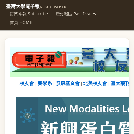
臺灣大學電子報
NTU E-PAPER
訂閱本報 Subscribe
歷史報區 Past Issues
首頁 HOME
校友會
藥學系
景康基金會
北美校友會
臺大藥刊
|
|
|
|