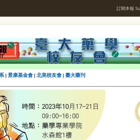
訂閱本報 Sub
系
景康基金會
北美校友會
臺大藥刊
|
|
|