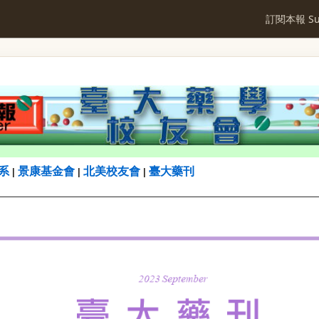
訂閱本報 Sub
系
景康基金會
北美校友會
臺大藥刊
|
|
|