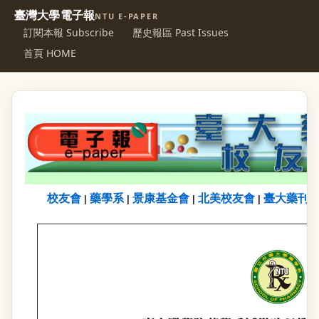
臺灣大學電子報
NTU E-PAPER
訂閱本報 Subscribe
歷史報區 Past Issues
首頁 HOME
校友會
藥學系
景康基金會
北美校友會
臺大藥刊
|
|
|
|