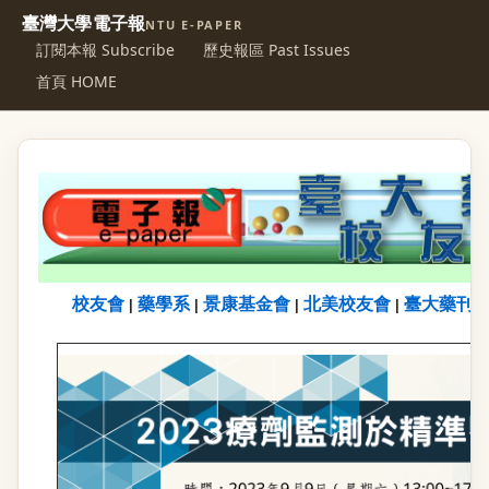
臺灣大學電子報
NTU E-PAPER
訂閱本報 Subscribe
歷史報區 Past Issues
首頁 HOME
校友會
藥學系
景康基金會
北美校友會
臺大藥刊
|
|
|
|