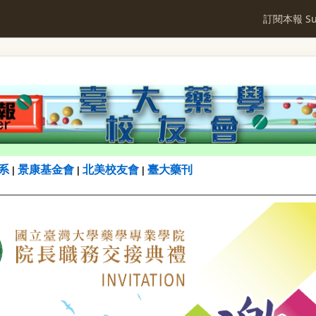
訂閱本報 Sub
系
景康基金會
北美校友會
臺大藥刊
|
|
|