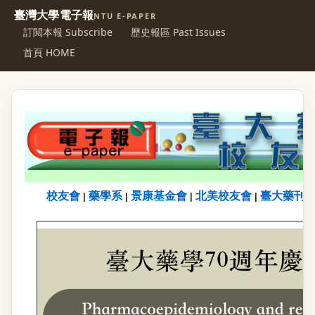
臺灣大學電子報
NTU E-PAPER
訂閱本報 Subscribe
歷史報區 Past Issues
首頁 HOME
校友會
藥學系
景康基金會
北美校友會
臺大藥刊
|
|
|
|