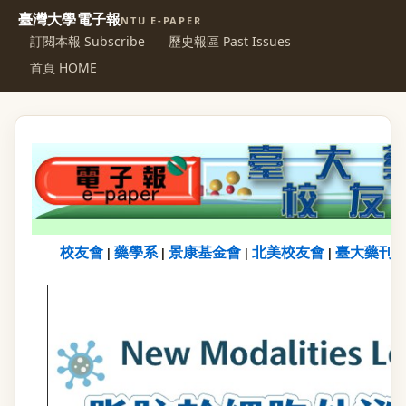
臺灣大學電子報
NTU E-PAPER
訂閱本報 Subscribe
歷史報區 Past Issues
首頁 HOME
校友會
藥學系
景康基金會
北美校友會
臺大藥刊
|
|
|
|