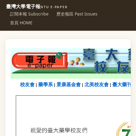
臺灣大學電子報
NTU E-PAPER
訂閱本報 Subscribe
歷史報區 Past Issues
首頁 HOME
校友會
藥學系
景康基金會
北美校友會
臺大藥刊
|
|
|
|