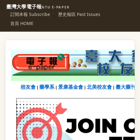
臺灣大學電子報
NTU E-PAPER
訂閱本報 Subscribe
歷史報區 Past Issues
首頁 HOME
校友會
藥學系
景康基金會
北美校友會
臺大藥刊
|
|
|
|