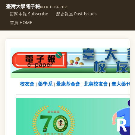
臺灣大學電子報
NTU E-PAPER
訂閱本報 Subscribe
歷史報區 Past Issues
首頁 HOME
校友會
藥學系
景康基金會
北美校友會
臺大藥刊
|
|
|
|