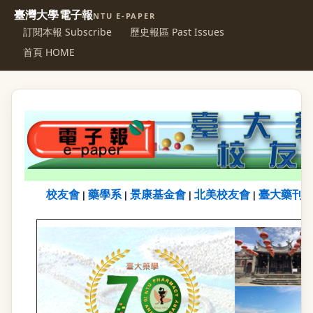
臺灣大學電子報
NTU E-PAPER
訂閱本報 Subscribe
歷史報區 Past Issues
首頁 HOME
校友會
藥學系
景康基金會
北美校友會
臺大藥刊
|
|
|
|